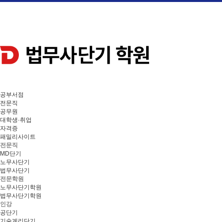
공부서점
전문직
공무원
대학생·취업
자격증
패밀리사이트
전문직
MD단기
노무사단기
법무사단기
전문학원
노무사단기학원
법무사단기학원
인강
공단기
기술계리단기