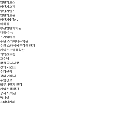
영단기토스
영단기오픽
영단기텝스
영단기토플
영단기G-Telp
어학원
부산영단기학원
대입·수능
스카이에듀
수원 스카이에듀학원
수원 스카이에듀학원 단과
커넥츠프랩독학관
커넥츠프랩
교수님
학원 공지사항
강의 시간표
수강신청
강의 계획서
수험정보
법무사단기 인강
커넥츠 독학관
공시 독학관
독서실
스터디카페