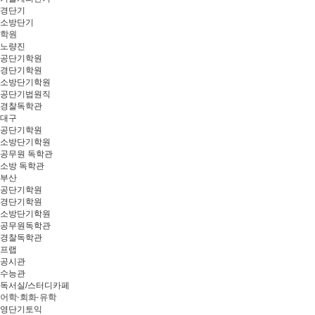
경단기
소방단기
학원
노량진
공단기학원
경단기학원
소방단기학원
공단기법원직
경찰독학관
대구
공단기학원
소방단기학원
공무원 독학관
소방 독학관
부산
공단기학원
경단기학원
소방단기학원
공무원독학관
경찰독학관
프랩
공시관
수능관
독서실/스터디카페
어학·회화·유학
영단기토익