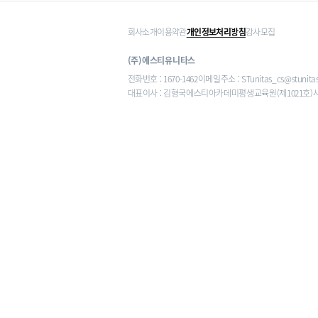
회사소개
이용약관
개인정보처리방침
강사모집
(주)에스티유니타스
전화번호 : 1670-1462
이메일주소 : STunitas_cs@stunita
대표이사 : 김형국
에스티아카데미평생교육원(제1021호)
사